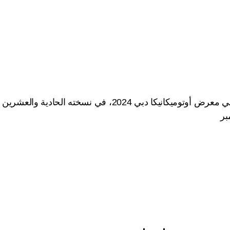
شاركت شركة “عربين أكسلز” في معرض أوتوميكانيكا دبي 2024، في نسخته الحادية والعشرين